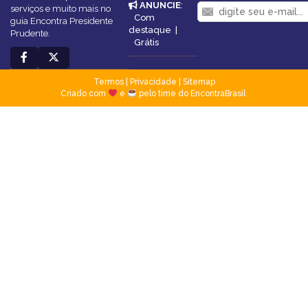
ANUNCIE
:
serviços e muito mais no
Com
guia Encontra Presidente
destaque
|
Prudente.
Grátis
Termos
|
Privacidade
|
Sitemap
Criado com
e
pelo time do EncontraBrasil