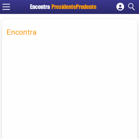
Encontra
PresidentePrudente
Cadastrar empresa
Fazer login
Encontra
Criar conta