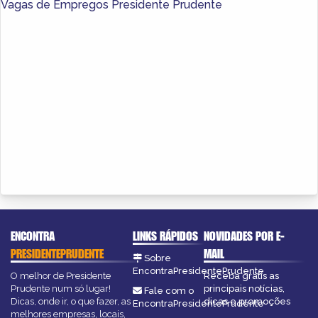
Vagas de Empregos Presidente Prudente
ENCONTRA
LINKS RÁPIDOS
NOVIDADES POR E-
PRESIDENTEPRUDENTE
MAIL
Sobre
EncontraPresidentePrudente
O melhor de Presidente
Receba grátis as
Prudente num só lugar!
principais notícias,
Fale com o
Dicas, onde ir, o que fazer, as
dicas e promoções
EncontraPresidentePrudente
melhores empresas, locais,