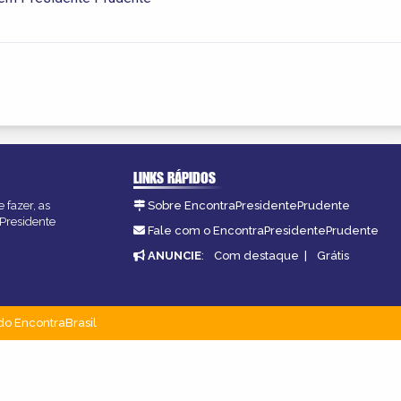
LINKS RÁPIDOS
 fazer, as
Sobre EncontraPresidentePrudente
 Presidente
Fale com o EncontraPresidentePrudente
ANUNCIE
:
Com destaque
|
Grátis
do EncontraBrasil