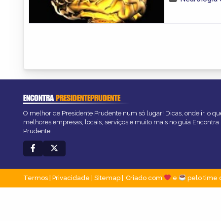
ENCONTRA
PRESIDENTEPRUDENTE
O melhor de Presidente Prudente num só lugar! Dicas, onde ir, o que
melhores empresas, locais, serviços e muito mais no guia Encontra
Prudente.
Termos
|
Privacidade
|
Sitemap
Criado com
e
pelo time 