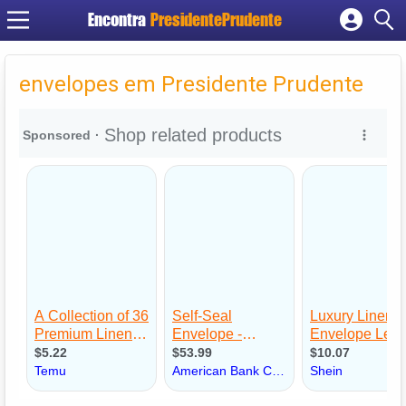
Encontra
PresidentePrudente
Cadastrar empresa
Fazer login
envelopes em Presidente Prudente
Criar conta