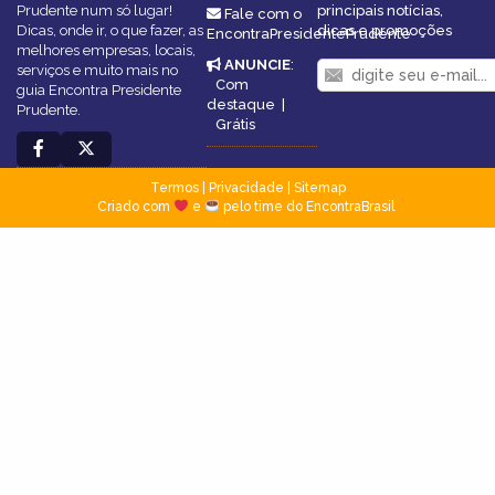
Prudente num só lugar!
principais notícias,
Fale com o
Dicas, onde ir, o que fazer, as
dicas e promoções
EncontraPresidentePrudente
melhores empresas, locais,
ANUNCIE
:
serviços e muito mais no
Com
guia Encontra Presidente
destaque
|
Prudente.
Grátis
Termos
|
Privacidade
|
Sitemap
Criado com
e
pelo time do EncontraBrasil