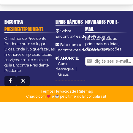
ENCONTRA
LINKS RÁPIDOS
NOVIDADES POR E-
PRESIDENTEPRUDENTE
MAIL
Sobre
EncontraPresidentePrudente
O melhor de Presidente
Receba grátis as
Prudente num só lugar!
principais notícias,
Fale com o
Dicas, onde ir, o que fazer, as
dicas e promoções
EncontraPresidentePrudente
melhores empresas, locais,
ANUNCIE
:
serviços e muito mais no
Com
guia Encontra Presidente
destaque
|
Prudente.
Grátis
Termos
|
Privacidade
|
Sitemap
Criado com
e
pelo time do EncontraBrasil