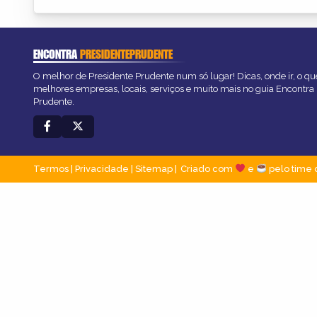
ENCONTRA
PRESIDENTEPRUDENTE
O melhor de Presidente Prudente num só lugar! Dicas, onde ir, o que
melhores empresas, locais, serviços e muito mais no guia Encontra
Prudente.
Termos
|
Privacidade
|
Sitemap
Criado com
e
pelo time 