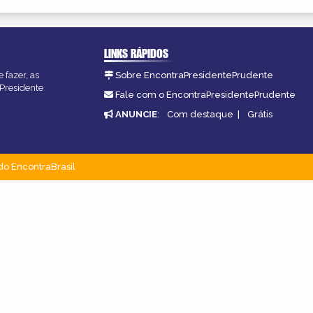
LINKS RÁPIDOS
 fazer, as
Sobre EncontraPresidentePrudente
 Presidente
Fale com o EncontraPresidentePrudente
ANUNCIE
:
Com destaque
|
Grátis
do EncontraBrasil