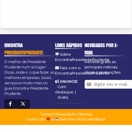
ENCONTRA
LINKS RÁPIDOS
NOVIDADES POR E-
PRESIDENTEPRUDENTE
MAIL
Sobre
EncontraPresidentePrudente
O melhor de Presidente
Receba grátis as
Prudente num só lugar!
principais notícias,
Fale com o
Dicas, onde ir, o que fazer, as
dicas e promoções
EncontraPresidentePrudente
melhores empresas, locais,
ANUNCIE
:
serviços e muito mais no
Com
guia Encontra Presidente
destaque
|
Prudente.
Grátis
Termos
|
Privacidade
|
Sitemap
Criado com
e
pelo time do EncontraBrasil