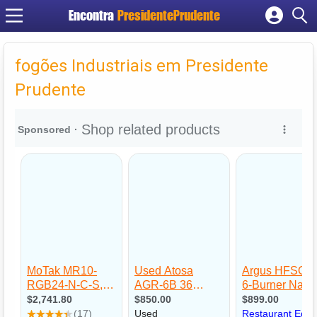
Encontra
PresidentePrudente
Cadastrar empresa
Fazer login
fogões Industriais em Presidente
Criar conta
Prudente