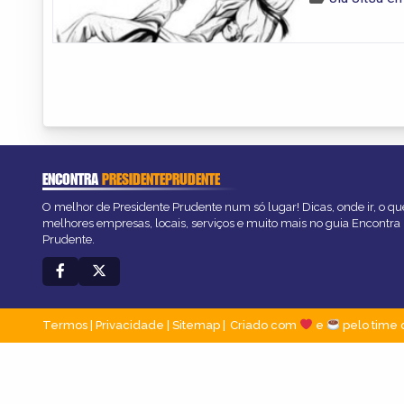
ENCONTRA
PRESIDENTEPRUDENTE
O melhor de Presidente Prudente num só lugar! Dicas, onde ir, o que
melhores empresas, locais, serviços e muito mais no guia Encontra
Prudente.
Termos
|
Privacidade
|
Sitemap
Criado com
e
pelo time 