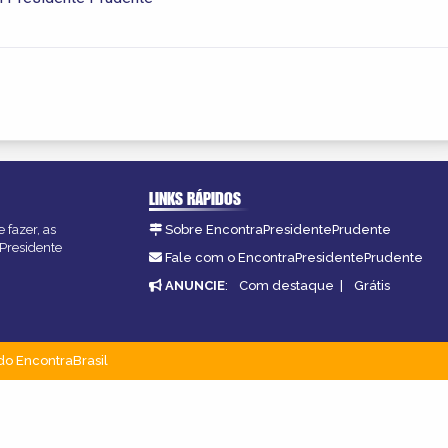
LINKS RÁPIDOS
 fazer, as
Sobre EncontraPresidentePrudente
 Presidente
Fale com o EncontraPresidentePrudente
ANUNCIE
:
Com destaque
|
Grátis
do EncontraBrasil