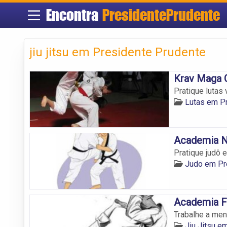
Encontra
PresidentePrudente
jiu jitsu em Presidente Prudente
Krav Maga 
Pratique lutas
Lutas em P
Academia N
Pratique judô 
Judo em Pr
Academia Fi
Trabalhe a men
Jiu Jitsu e