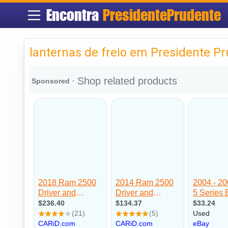
Encontra
PresidentePrudente
lanternas de freio em Presidente P