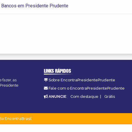
 Bancos em Presidente Prudente
LINKS RÁPIDOS
 fazer, as
Sobre EncontraPresidentePrudente
 Presidente
Fale com o EncontraPresidentePrudente
ANUNCIE
:
Com destaque
|
Grátis
do EncontraBrasil