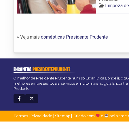
Limpeza de
» Veja mais
domésticas Presidente Prudente
ENCONTRA
PRESIDENTEPRUDENTE
O melhor de Presidente Prudente num só lugar! Dicas, onde ir, o que
melhores empresas, locais, serviços e muito mais no guia Encontra
Prudente.
Termos
|
Privacidade
|
Sitemap
Criado com
e
pelo time 