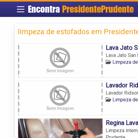
Encontra
PresidentePrudente
limpeza de estofados em President
Lava Jato S
Lava Jato San 
Limpeza de
Lavador Ri
Lavador Ridso
Limpeza de
Regina Lava
Limpeza intern
Prudente.