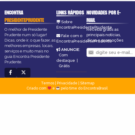
ENCONTRA
LINKS RÁPIDOS
NOVIDADES POR E-
PRESIDENTEPRUDENTE
MAIL
Sobre
EncontraPresidentePrudente
O melhor de Presidente
Receba grátis as
Prudente num só lugar!
principais notícias,
Fale com o
Dicas, onde ir, o que fazer, as
dicas e promoções
EncontraPresidentePrudente
melhores empresas, locais,
ANUNCIE
:
serviços e muito mais no
Com
guia Encontra Presidente
destaque
|
Prudente.
Grátis
Termos
|
Privacidade
|
Sitemap
Criado com
e
pelo time do EncontraBrasil