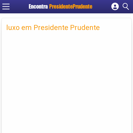
Encontra
PresidentePrudente
Cadastrar empresa
Fazer login
luxo em Presidente Prudente
Criar conta