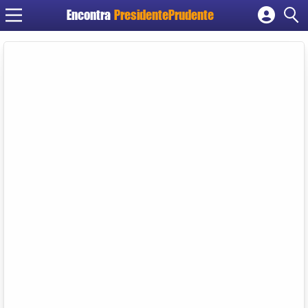
Encontra
PresidentePrudente
Cadastrar empresa
Fazer login
Criar conta