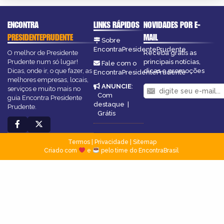
ENCONTRA
LINKS RÁPIDOS
NOVIDADES POR E-
PRESIDENTEPRUDENTE
MAIL
Sobre
EncontraPresidentePrudente
O melhor de Presidente
Receba grátis as
Prudente num só lugar!
principais notícias,
Fale com o
Dicas, onde ir, o que fazer, as
dicas e promoções
EncontraPresidentePrudente
melhores empresas, locais,
ANUNCIE
:
serviços e muito mais no
Com
guia Encontra Presidente
destaque
|
Prudente.
Grátis
Termos
|
Privacidade
|
Sitemap
Criado com
e
pelo time do EncontraBrasil