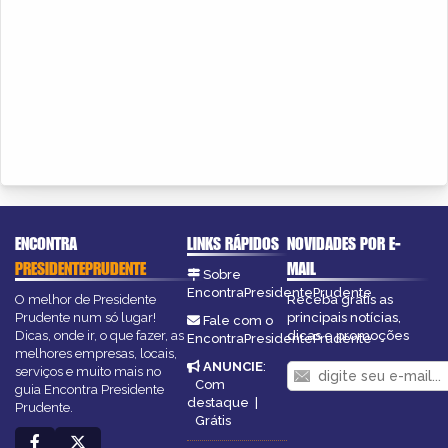
ENCONTRA
LINKS RÁPIDOS
NOVIDADES POR E-
PRESIDENTEPRUDENTE
MAIL
Sobre
EncontraPresidentePrudente
O melhor de Presidente
Receba grátis as
Prudente num só lugar!
principais notícias,
Fale com o
Dicas, onde ir, o que fazer, as
dicas e promoções
EncontraPresidentePrudente
melhores empresas, locais,
ANUNCIE
:
serviços e muito mais no
Com
guia Encontra Presidente
destaque
|
Prudente.
Grátis