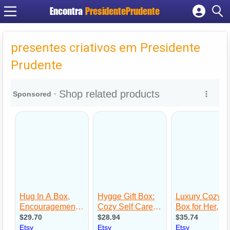
Encontra
PresidentePrudente
Cadastrar empresa
Fazer login
presentes criativos em Presidente
Criar conta
Prudente