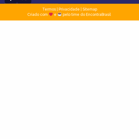
Termos
|
Privacidade
|
Sitemap
Criado com
e
pelo time do EncontraBrasil