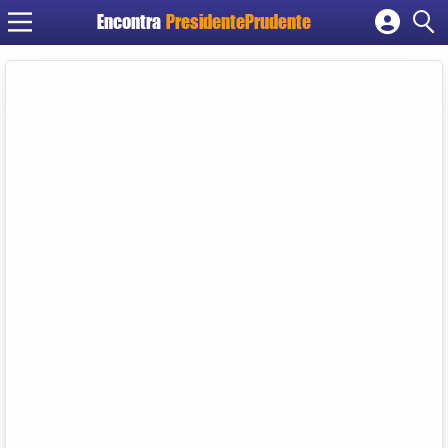
Encontra
PresidentePrudente
Cadastrar empresa
Fazer login
Criar conta