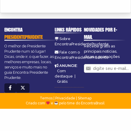
ENCONTRA
LINKS RÁPIDOS
NOVIDADES POR E-
PRESIDENTEPRUDENTE
MAIL
Sobre
EncontraPresidentePrudente
O melhor de Presidente
Receba grátis as
Prudente num só lugar!
principais notícias,
Fale com o
Dicas, onde ir, o que fazer, as
dicas e promoções
EncontraPresidentePrudente
melhores empresas, locais,
ANUNCIE
:
serviços e muito mais no
Com
guia Encontra Presidente
destaque
|
Prudente.
Grátis
Termos
|
Privacidade
|
Sitemap
Criado com
e
pelo time do EncontraBrasil