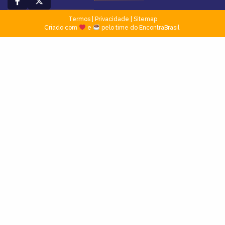
Termos
|
Privacidade
|
Sitemap
Criado com
e
pelo time do EncontraBrasil