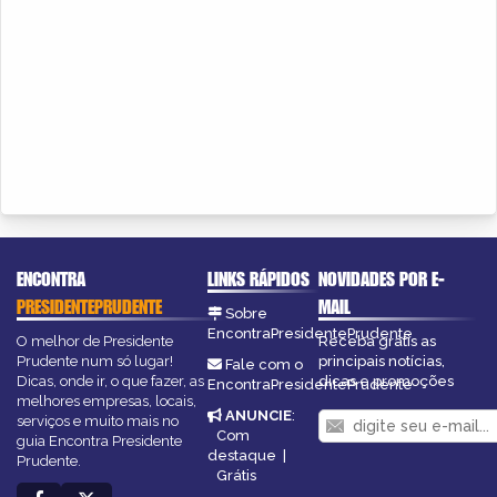
ENCONTRA
LINKS RÁPIDOS
NOVIDADES POR E-
PRESIDENTEPRUDENTE
MAIL
Sobre
EncontraPresidentePrudente
O melhor de Presidente
Receba grátis as
Prudente num só lugar!
principais notícias,
Fale com o
Dicas, onde ir, o que fazer, as
dicas e promoções
EncontraPresidentePrudente
melhores empresas, locais,
ANUNCIE
:
serviços e muito mais no
Com
guia Encontra Presidente
destaque
|
Prudente.
Grátis