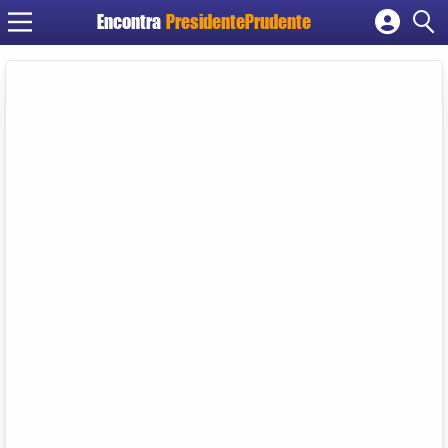
Encontra
PresidentePrudente
Cadastrar empresa
Fazer login
Criar conta