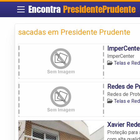
Encontra
PresidentePrudente
sacadas em Presidente Prudente
ImperCent
ImperCenter
Telas e Re
Redes de P
Redes de Prot
Telas e Re
Xavier Red
Proteção para 
com alta quali