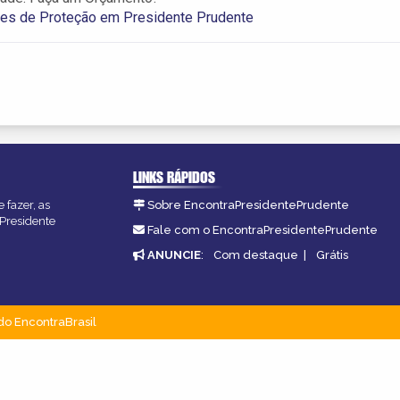
des de Proteção em Presidente Prudente
LINKS RÁPIDOS
 fazer, as
Sobre EncontraPresidentePrudente
 Presidente
Fale com o EncontraPresidentePrudente
ANUNCIE
:
Com destaque
|
Grátis
do EncontraBrasil