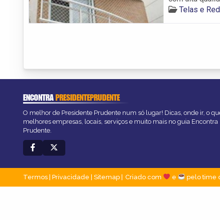
Telas e Re
ENCONTRA
PRESIDENTEPRUDENTE
O melhor de Presidente Prudente num só lugar! Dicas, onde ir, o que
melhores empresas, locais, serviços e muito mais no guia Encontra
Prudente.
Termos
|
Privacidade
|
Sitemap
Criado com
e
pelo time 