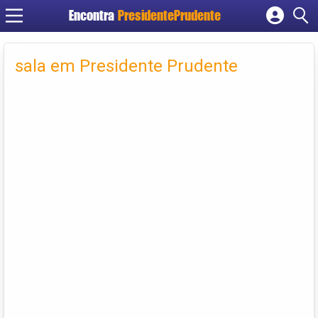
Encontra
PresidentePrudente
Cadastrar empresa
Fazer login
sala em Presidente Prudente
Criar conta