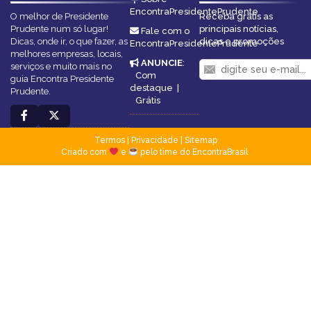
EncontraPresidentePrudente
O melhor de Presidente
Receba grátis as
Prudente num só lugar!
principais notícias,
Fale com o
Dicas, onde ir, o que fazer, as
dicas e promoções
EncontraPresidentePrudente
melhores empresas, locais,
ANUNCIE
:
serviços e muito mais no
Com
guia Encontra Presidente
destaque
|
Prudente.
Grátis
Termos
|
Privacidade
|
Sitemap
Criado com
e
pelo time do EncontraBrasil