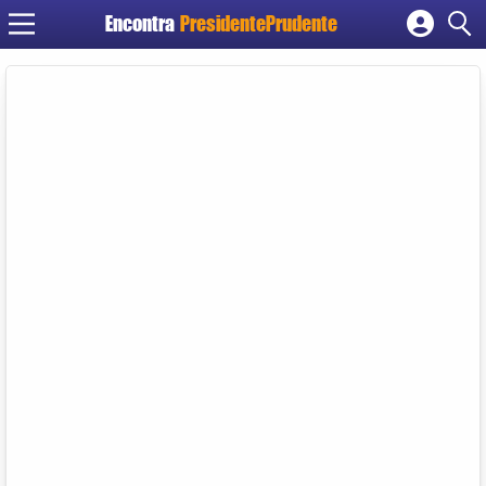
Encontra
PresidentePrudente
Cadastrar empresa
Fazer login
Criar conta