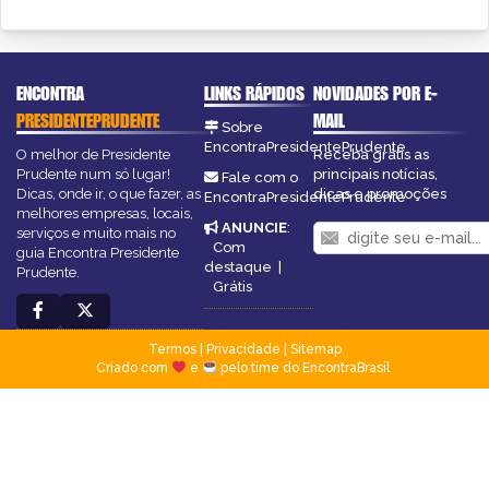
ENCONTRA
LINKS RÁPIDOS
NOVIDADES POR E-
PRESIDENTEPRUDENTE
MAIL
Sobre
EncontraPresidentePrudente
O melhor de Presidente
Receba grátis as
Prudente num só lugar!
principais notícias,
Fale com o
Dicas, onde ir, o que fazer, as
dicas e promoções
EncontraPresidentePrudente
melhores empresas, locais,
ANUNCIE
:
serviços e muito mais no
Com
guia Encontra Presidente
destaque
|
Prudente.
Grátis
Termos
|
Privacidade
|
Sitemap
Criado com
e
pelo time do EncontraBrasil