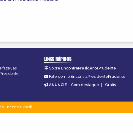
LINKS RÁPIDOS
 fazer, as
Sobre EncontraPresidentePrudente
 Presidente
Fale com o EncontraPresidentePrudente
ANUNCIE
:
Com destaque
|
Grátis
do EncontraBrasil