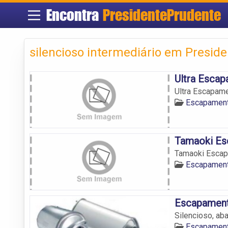
Encontra
PresidentePrudente
silencioso intermediário em Presid
Ultra Esca
Ultra Escapam
Escapament
Tamaoki E
Tamaoki Esca
Escapament
Escapament
Silencioso, ab
Escapament