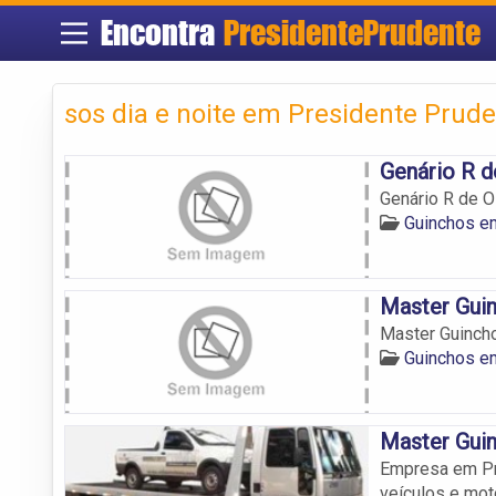
Encontra
PresidentePrudente
sos dia e noite em Presidente Prud
Genário R d
Genário R de O
Guinchos e
Master Gui
Master Guinch
Guinchos e
Master Gui
Empresa em Pr
veículos e mo