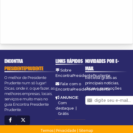
ENCONTRA
LINKS RÁPIDOS
NOVIDADES POR E-
PRESIDENTEPRUDENTE
MAIL
Sobre
EncontraPresidentePrudente
O melhor de Presidente
Receba grátis as
Prudente num só lugar!
principais notícias,
Fale com o
Dicas, onde ir, o que fazer, as
dicas e promoções
EncontraPresidentePrudente
melhores empresas, locais,
ANUNCIE
:
serviços e muito mais no
Com
guia Encontra Presidente
destaque
|
Prudente.
Grátis
Termos
|
Privacidade
|
Sitemap