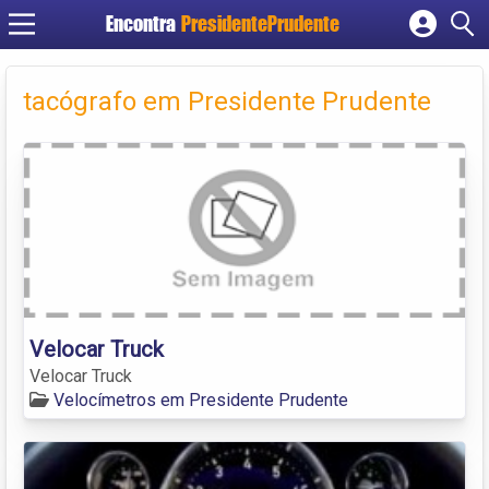
Encontra
PresidentePrudente
Cadastrar empresa
Fazer login
tacógrafo em Presidente Prudente
Criar conta
Velocar Truck
Velocar Truck
Velocímetros em Presidente Prudente