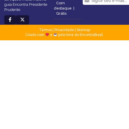
Com
guia Encontra Presidente
destaque
|
Prudente.
Grátis
Termos
|
Privacidade
|
Sitemap
Criado com
e
pelo time do EncontraBrasil