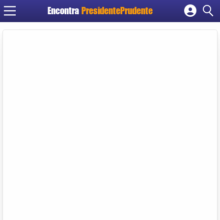
Encontra
PresidentePrudente
Cadastrar empresa
Fazer login
Criar conta