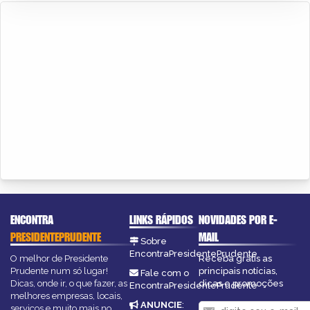
ENCONTRA
LINKS RÁPIDOS
NOVIDADES POR E-
PRESIDENTEPRUDENTE
MAIL
Sobre
EncontraPresidentePrudente
O melhor de Presidente
Receba grátis as
Prudente num só lugar!
principais notícias,
Fale com o
Dicas, onde ir, o que fazer, as
dicas e promoções
EncontraPresidentePrudente
melhores empresas, locais,
ANUNCIE
:
serviços e muito mais no