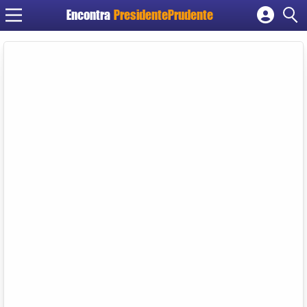
Encontra
PresidentePrudente
Cadastrar empresa
Fazer login
Criar conta