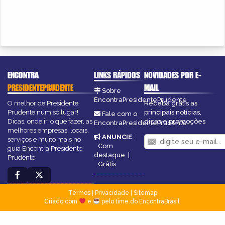
ENCONTRA
LINKS RÁPIDOS
NOVIDADES POR E-
PRESIDENTEPRUDENTE
MAIL
Sobre
EncontraPresidentePrudente
O melhor de Presidente
Receba grátis as
Prudente num só lugar!
principais notícias,
Fale com o
Dicas, onde ir, o que fazer, as
dicas e promoções
EncontraPresidentePrudente
melhores empresas, locais,
ANUNCIE
:
serviços e muito mais no
Com
guia Encontra Presidente
destaque
|
Prudente.
Grátis
Termos
|
Privacidade
|
Sitemap
Criado com
e
pelo time do EncontraBrasil