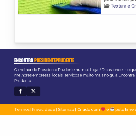
Textura e G
ENCONTRA
PRESIDENTEPRUDENTE
O melhor de Presidente Prudente num só lugar! Dicas, onde ir, o que
melhores empresas, locais, serviços e muito mais no guia Encontra
Prudente.
Termos
|
Privacidade
|
Sitemap
Criado com
e
pelo time 