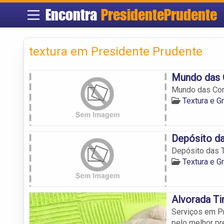
Encontra
PresidentePrudente
textura em Presidente Prudente
Mundo das
Mundo das Co
Textura e G
Depósito da
Depósito das T
Textura e G
Alvorada Ti
Serviços em Pr
pelo melhor pr