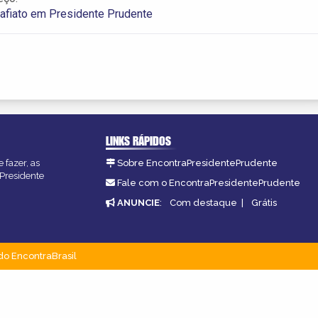
rafiato em Presidente Prudente
LINKS RÁPIDOS
 fazer, as
Sobre EncontraPresidentePrudente
 Presidente
Fale com o EncontraPresidentePrudente
ANUNCIE
:
Com destaque
|
Grátis
do EncontraBrasil