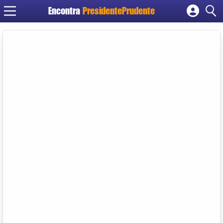
Encontra
PresidentePrudente
Cadastrar empresa
Fazer login
Criar conta