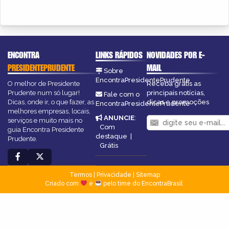
ENCONTRA
LINKS RÁPIDOS
NOVIDADES POR E-
PRESIDENTEPRUDENTE
MAIL
Sobre
EncontraPresidentePrudente
O melhor de Presidente
Receba grátis as
Prudente num só lugar!
principais notícias,
Fale com o
Dicas, onde ir, o que fazer, as
dicas e promoções
EncontraPresidentePrudente
melhores empresas, locais,
ANUNCIE
:
serviços e muito mais no
Com
guia Encontra Presidente
destaque
|
Prudente.
Grátis
Termos
|
Privacidade
|
Sitemap
Criado com
e
pelo time do EncontraBrasil