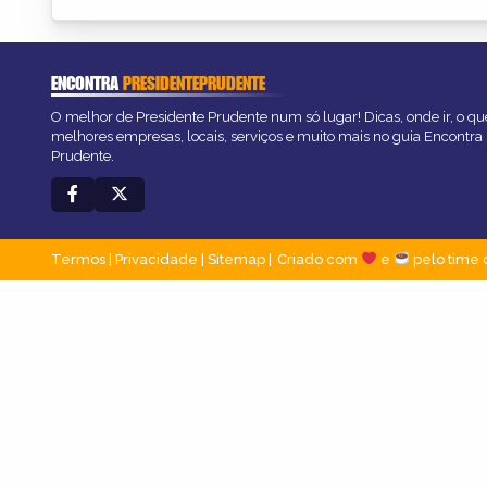
ENCONTRA
PRESIDENTEPRUDENTE
O melhor de Presidente Prudente num só lugar! Dicas, onde ir, o que
melhores empresas, locais, serviços e muito mais no guia Encontra
Prudente.
Termos
|
Privacidade
|
Sitemap
Criado com
e
pelo time 