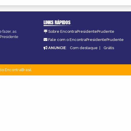
LINKS RÁPIDOS
 fazer, as
Sobre EncontraPresidentePrudente
 Presidente
Fale com o EncontraPresidentePrudente
ANUNCIE
:
Com destaque
|
Grátis
do EncontraBrasil