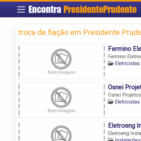
Encontra
PresidentePrudente
troca de fiação em Presidente Prud
Fermino Ele
Fermino Eletre
Eletricista
Osnei Proje
Osnei Projetos
Eletricista
Eletroeng I
Eletroeng Inst
Instalações