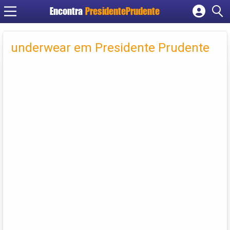
Encontra
PresidentePrudente
Cadastrar empresa
Fazer login
underwear em Presidente Prudente
Criar conta