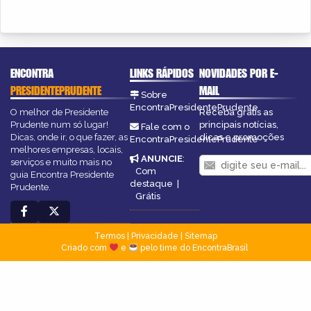
ENCONTRA
LINKS RÁPIDOS
NOVIDADES POR E-
PRESIDENTEPRUDENTE
MAIL
Sobre
EncontraPresidentePrudente
O melhor de Presidente
Receba grátis as
Prudente num só lugar!
principais notícias,
Fale com o
Dicas, onde ir, o que fazer, as
dicas e promoções
EncontraPresidentePrudente
melhores empresas, locais,
ANUNCIE
:
serviços e muito mais no
Com
guia Encontra Presidente
destaque
|
Prudente.
Grátis
Termos
|
Privacidade
|
Sitemap
Criado com
e
pelo time do EncontraBrasil