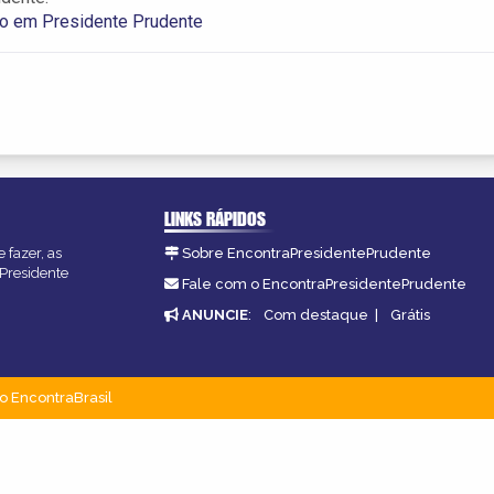
co em Presidente Prudente
LINKS RÁPIDOS
 fazer, as
Sobre EncontraPresidentePrudente
 Presidente
Fale com o EncontraPresidentePrudente
ANUNCIE
:
Com destaque
|
Grátis
o EncontraBrasil