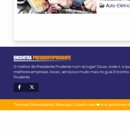
Auto-Elétri
ENCONTRA
PRESIDENTEPRUDENTE
O melhor de Presidente Prudente num só lugar! Dicas, onde ir, o que
melhores empresas, locais, serviços e muito mais no guia Encontra
Prudente.
Termos
|
Privacidade
|
Sitemap
Criado com ❤️ e ☕ pelo time d