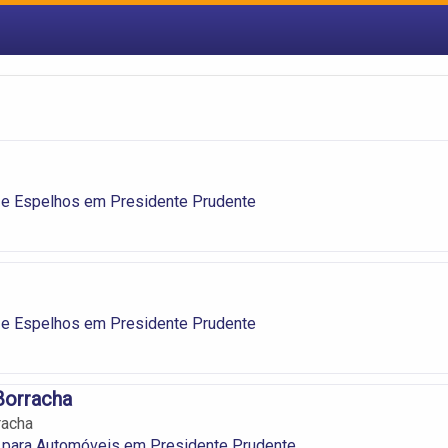
 e Espelhos em Presidente Prudente
 e Espelhos em Presidente Prudente
 Borracha
racha
 para Automóveis em Presidente Prudente