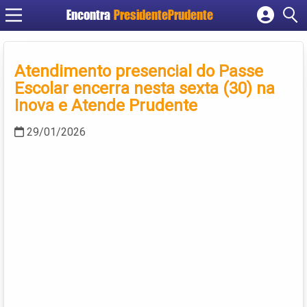
Encontra
PresidentePrudente
Cadastrar empresa
Fazer login
Atendimento presencial do Passe
Criar conta
Escolar encerra nesta sexta (30) na
Inova e Atende Prudente
29/01/2026