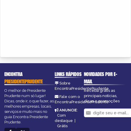
ENCONTRA
LINKS RÁPIDOS
NOVIDADES POR E-
PRESIDENTEPRUDENTE
MAIL
Sobre
EncontraPresidentePrudente
O melhor de Presidente
Receba grátis as
Prudente num só lugar!
principais notícias,
Fale com o
Dicas, onde ir, o que fazer, as
dicas e promoções
EncontraPresidentePrudente
melhores empresas, locais,
ANUNCIE
:
serviços e muito mais no
Com
guia Encontra Presidente
destaque
|
Prudente.
Grátis