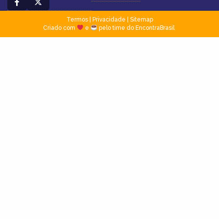
Termos
|
Privacidade
|
Sitemap
Criado com
e
pelo time do EncontraBrasil