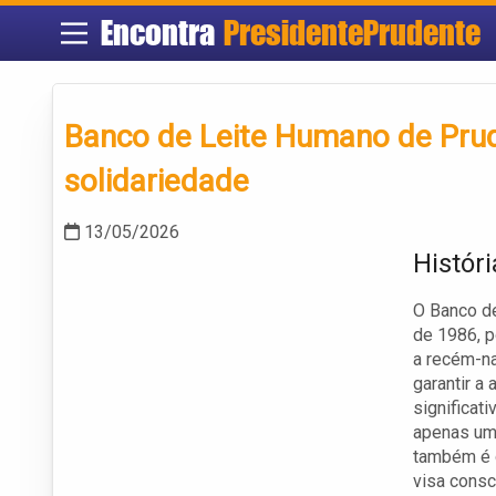
Encontra
PresidentePrudente
Banco de Leite Humano de Prud
solidariedade
13/05/2026
Histór
O Banco d
de 1986, p
a recém-na
garantir a
significat
apenas um 
também é 
visa consc