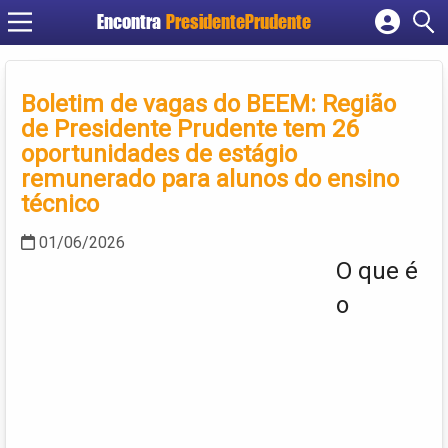
Encontra
PresidentePrudente
Cadastrar empresa
Fazer login
Boletim de vagas do BEEM: Região
Criar conta
de Presidente Prudente tem 26
oportunidades de estágio
remunerado para alunos do ensino
técnico
01/06/2026
O que é
o