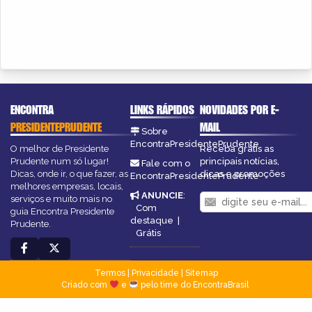
ENCONTRA
LINKS RÁPIDOS
NOVIDADES POR E-
PRESIDENTEPRUDENTE
MAIL
Sobre
EncontraPresidentePrudente
O melhor de Presidente
Receba grátis as
Prudente num só lugar!
principais notícias,
Fale com o
Dicas, onde ir, o que fazer, as
dicas e promoções
EncontraPresidentePrudente
melhores empresas, locais,
ANUNCIE
:
serviços e muito mais no
Com
guia Encontra Presidente
destaque
|
Prudente.
Grátis
Termos
|
Privacidade
|
Sitemap
Criado com
e
pelo time do EncontraBrasil