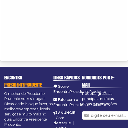
ENCONTRA
LINKS RÁPIDOS
NOVIDADES POR E-
PRESIDENTEPRUDENTE
MAIL
Sobre
EncontraPresidentePrudente
O melhor de Presidente
Receba grátis as
Prudente num só lugar!
principais notícias,
Fale com o
Dicas, onde ir, o que fazer, as
dicas e promoções
EncontraPresidentePrudente
melhores empresas, locais,
ANUNCIE
:
serviços e muito mais no
Com
guia Encontra Presidente
destaque
|
Prudente.