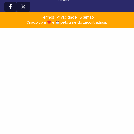
Grátis
Termos
|
Privacidade
|
Sitemap
Criado com
e
pelo time do EncontraBrasil