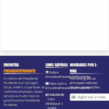
ENCONTRA
LINKS RÁPIDOS
NOVIDADES POR E-
PRESIDENTEPRUDENTE
MAIL
Sobre
EncontraPresidentePrudente
O melhor de Presidente
Receba grátis as
Prudente num só lugar!
principais notícias,
Fale com o
Dicas, onde ir, o que fazer, as
dicas e promoções
EncontraPresidentePrudente
melhores empresas, locais,
ANUNCIE
:
serviços e muito mais no
Com
guia Encontra Presidente
destaque
|
Prudente.
Grátis