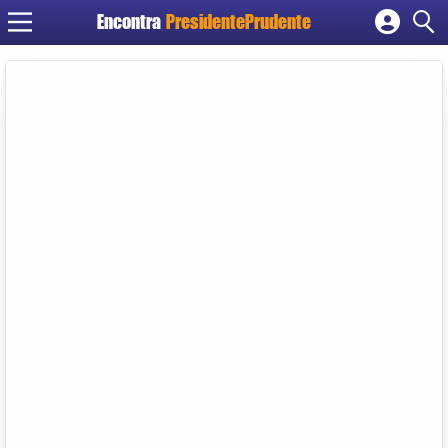
Encontra
PresidentePrudente
Cadastrar empresa
Fazer login
Criar conta