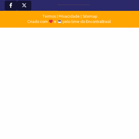
Termos
|
Privacidade
|
Sitemap
Criado com
e
pelo time do EncontraBrasil