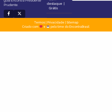
guia Encontra Presidente
destaque
|
Prudente.
Grátis
Termos
|
Privacidade
|
Sitemap
Criado com
e
pelo time do EncontraBrasil