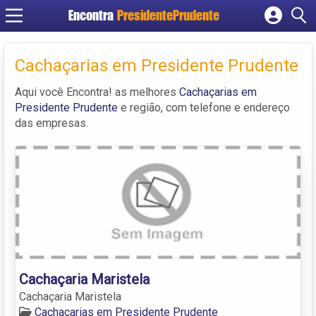
Encontra
PresidentePrudente
Cadastrar empresa
Fazer login
Cachaçarias em Presidente Prudente
Criar conta
Aqui você Encontra! as melhores
Cachaçarias em
Presidente Prudente
e região, com telefone e endereço
das empresas.
Cachaçaria Maristela
Cachaçaria Maristela
Cachaçarias em Presidente Prudente