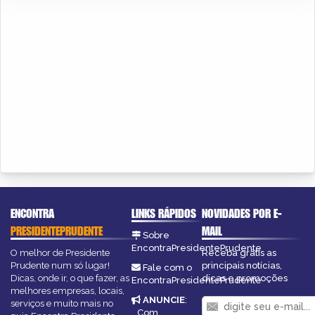
ENCONTRA
LINKS RÁPIDOS
NOVIDADES POR E-
PRESIDENTEPRUDENTE
MAIL
Sobre
EncontraPresidentePrudente
O melhor de Presidente
Receba grátis as
Prudente num só lugar!
principais notícias,
Fale com o
Dicas, onde ir, o que fazer, as
dicas e promoções
EncontraPresidentePrudente
melhores empresas, locais,
ANUNCIE
:
serviços e muito mais no
Com