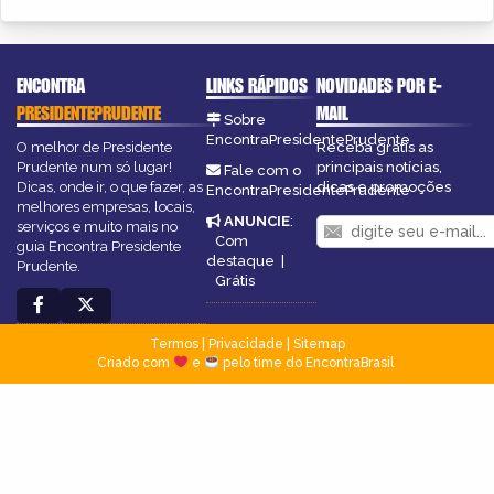
ENCONTRA
LINKS RÁPIDOS
NOVIDADES POR E-
PRESIDENTEPRUDENTE
MAIL
Sobre
EncontraPresidentePrudente
O melhor de Presidente
Receba grátis as
Prudente num só lugar!
principais notícias,
Fale com o
Dicas, onde ir, o que fazer, as
dicas e promoções
EncontraPresidentePrudente
melhores empresas, locais,
ANUNCIE
:
serviços e muito mais no
Com
guia Encontra Presidente
destaque
|
Prudente.
Grátis
Termos
|
Privacidade
|
Sitemap
Criado com
e
pelo time do EncontraBrasil