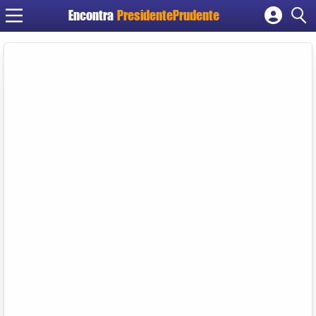
Encontra
PresidentePrudente
Cadastrar empresa
Fazer login
Criar conta