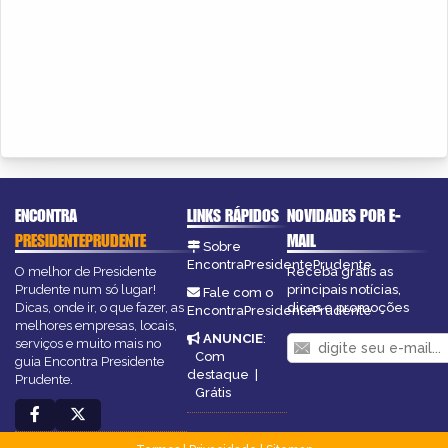
ENCONTRA
LINKS RÁPIDOS
NOVIDADES POR E-
PRESIDENTEPRUDENTE
MAIL
Sobre
EncontraPresidentePrudente
O melhor de Presidente
Receba grátis as
Prudente num só lugar!
principais notícias,
Fale com o
Dicas, onde ir, o que fazer, as
dicas e promoções
EncontraPresidentePrudente
melhores empresas, locais,
ANUNCIE
:
serviços e muito mais no
Com
guia Encontra Presidente
destaque
|
Prudente.
Grátis