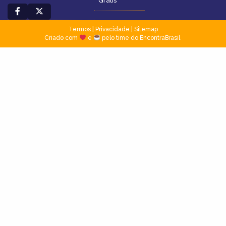
Grátis
Termos
|
Privacidade
|
Sitemap
Criado com
e
pelo time do EncontraBrasil