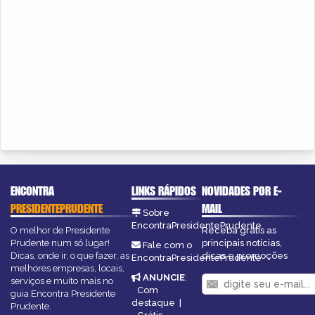
ENCONTRA
LINKS RÁPIDOS
NOVIDADES POR E-
PRESIDENTEPRUDENTE
MAIL
Sobre
EncontraPresidentePrudente
O melhor de Presidente
Receba grátis as
Prudente num só lugar!
principais notícias,
Fale com o
Dicas, onde ir, o que fazer, as
dicas e promoções
EncontraPresidentePrudente
melhores empresas, locais,
ANUNCIE
:
serviços e muito mais no
Com
guia Encontra Presidente
destaque
|
Prudente.