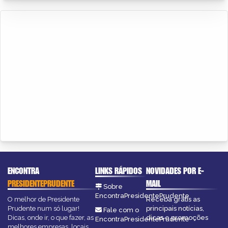
ENCONTRA
LINKS RÁPIDOS
NOVIDADES POR E-
PRESIDENTEPRUDENTE
MAIL
Sobre
EncontraPresidentePrudente
O melhor de Presidente
Receba grátis as
Prudente num só lugar!
principais notícias,
Fale com o
Dicas, onde ir, o que fazer, as
dicas e promoções
EncontraPresidentePrudente
melhores empresas, locais,