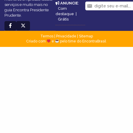
ANUNCIE
:
serviços e muito mais no
Com
guia Encontra Presidente
destaque
|
Prudente.
Grátis
Termos
|
Privacidade
|
Sitemap
Criado com
e
pelo time do EncontraBrasil