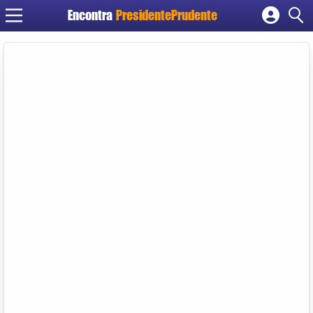
Encontra
PresidentePrudente
Cadastrar empresa
Fazer login
Criar conta