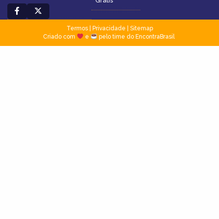
Grátis
Termos
|
Privacidade
|
Sitemap
Criado com
e
pelo time do EncontraBrasil