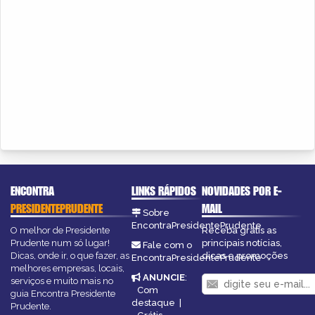
ENCONTRA
LINKS RÁPIDOS
NOVIDADES POR E-
PRESIDENTEPRUDENTE
MAIL
Sobre
EncontraPresidentePrudente
O melhor de Presidente
Receba grátis as
Prudente num só lugar!
principais notícias,
Fale com o
Dicas, onde ir, o que fazer, as
dicas e promoções
EncontraPresidentePrudente
melhores empresas, locais,
ANUNCIE
:
serviços e muito mais no
Com
guia Encontra Presidente
destaque
|
Prudente.