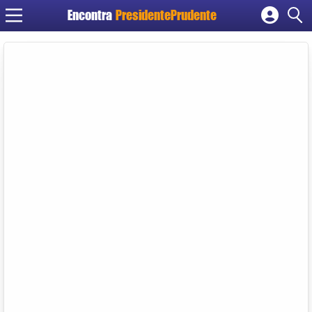
Encontra
PresidentePrudente
Cadastrar empresa
Fazer login
Criar conta