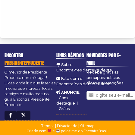
ENCONTRA
LINKS RÁPIDOS
NOVIDADES POR E-
PRESIDENTEPRUDENTE
MAIL
Sobre
EncontraPresidentePrudente
O melhor de Presidente
Receba grátis as
Prudente num só lugar!
principais notícias,
Fale com o
Dicas, onde ir, o que fazer, as
dicas e promoções
EncontraPresidentePrudente
melhores empresas, locais,
ANUNCIE
:
serviços e muito mais no
Com
guia Encontra Presidente
destaque
|
Prudente.
Grátis
Termos
|
Privacidade
|
Sitemap
Criado com
e
pelo time do EncontraBrasil