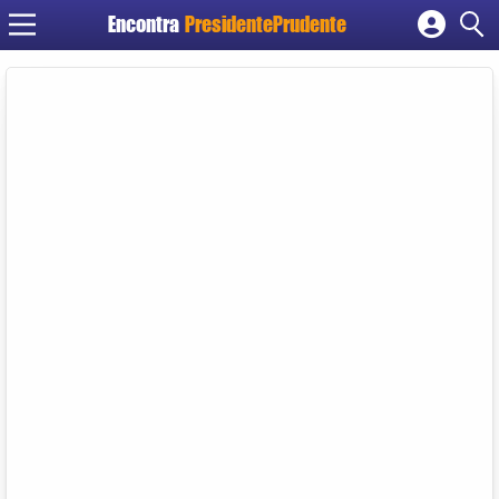
Encontra
PresidentePrudente
Cadastrar empresa
Fazer login
Criar conta