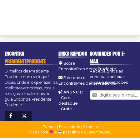
ENCONTRA
LINKS RÁPIDOS
NOVIDADES POR E-
PRESIDENTEPRUDENTE
MAIL
Sobre
EncontraPresidentePrudente
O melhor de Presidente
Receba grátis as
Prudente num só lugar!
principais notícias,
Fale com o
Dicas, onde ir, o que fazer, as
dicas e promoções
EncontraPresidentePrudente
melhores empresas, locais,
ANUNCIE
:
serviços e muito mais no
Com
guia Encontra Presidente
destaque
|
Prudente.
Grátis
Termos
|
Privacidade
|
Sitemap
Criado com
e
pelo time do EncontraBrasil