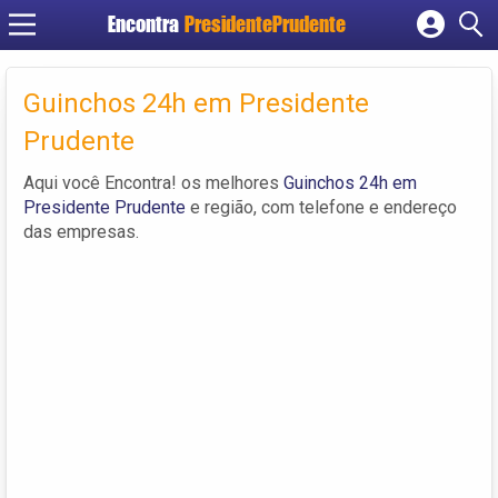
Encontra
PresidentePrudente
Cadastrar empresa
Fazer login
Guinchos 24h em Presidente
Criar conta
Prudente
Aqui você Encontra! os melhores
Guinchos 24h em
Presidente Prudente
e região, com telefone e endereço
das empresas.