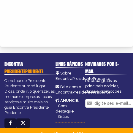
ENCONTRA
LINKS RÁPIDOS
NOVIDADES POR E-
PRESIDENTEPRUDENTE
MAIL
Sobre
EncontraPresidentePrudente
O melhor de Presidente
Receba grátis as
Prudente num só lugar!
principais notícias,
Fale com o
Dicas, onde ir, o que fazer, as
dicas e promoções
EncontraPresidentePrudente
melhores empresas, locais,
ANUNCIE
:
serviços e muito mais no
Com
guia Encontra Presidente
destaque
|
Prudente.
Grátis