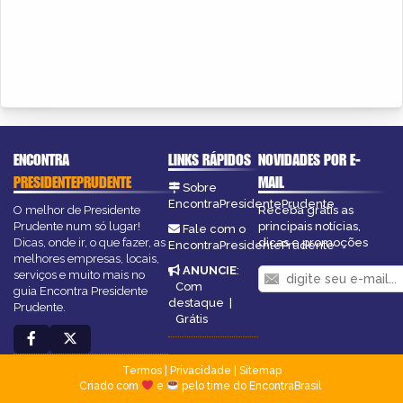
ENCONTRA
LINKS RÁPIDOS
NOVIDADES POR E-
PRESIDENTEPRUDENTE
MAIL
Sobre
EncontraPresidentePrudente
O melhor de Presidente
Receba grátis as
Prudente num só lugar!
principais notícias,
Fale com o
Dicas, onde ir, o que fazer, as
dicas e promoções
EncontraPresidentePrudente
melhores empresas, locais,
ANUNCIE
:
serviços e muito mais no
Com
guia Encontra Presidente
destaque
|
Prudente.
Grátis
Termos
|
Privacidade
|
Sitemap
Criado com
e
pelo time do EncontraBrasil