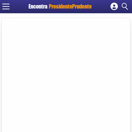
Encontra
PresidentePrudente
Cadastrar empresa
Fazer login
Criar conta