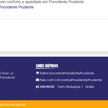
m conforto e qualidade em Presidente Prudente
Presidente Prudente
LINKS RÁPIDOS
 fazer, as
Sobre EncontraPresidentePrudente
 Presidente
Fale com o EncontraPresidentePrudente
ANUNCIE
:
Com destaque
|
Grátis
do EncontraBrasil