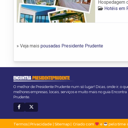
Hospedagem co
Hotéis em 
» Veja mais
pousadas Presidente Prudente
ENCONTRA
PRESIDENTEPRUDENTE
O melhor de Presidente Prudente num só lugar! Dicas, onde ir, o que
melhores empresas, locais, serviços e muito mais no guia Encontra
Prudente.
Termos
|
Privacidade
|
Sitemap
Criado com
e
pelo time 