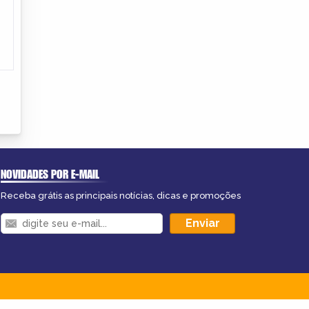
NOVIDADES POR E-MAIL
Receba grátis as principais notícias, dicas e promoções