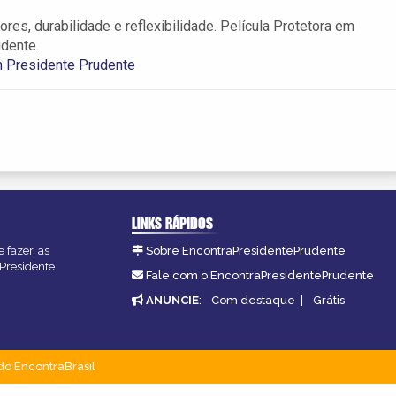
res, durabilidade e reflexibilidade. Película Protetora em
dente.
m Presidente Prudente
LINKS RÁPIDOS
 fazer, as
Sobre EncontraPresidentePrudente
 Presidente
Fale com o EncontraPresidentePrudente
ANUNCIE
:
Com destaque
|
Grátis
do EncontraBrasil