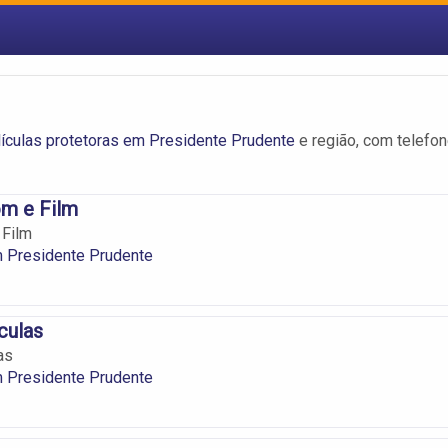
elículas protetoras em Presidente Prudente
e região, com telefo
om e Film
 Film
m Presidente Prudente
culas
as
m Presidente Prudente