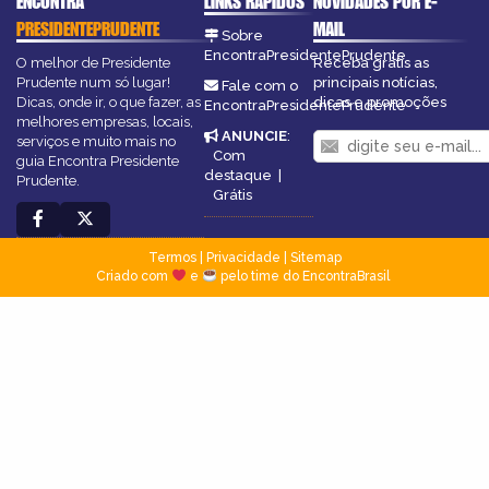
ENCONTRA
LINKS RÁPIDOS
NOVIDADES POR E-
PRESIDENTEPRUDENTE
MAIL
Sobre
EncontraPresidentePrudente
O melhor de Presidente
Receba grátis as
Prudente num só lugar!
principais notícias,
Fale com o
Dicas, onde ir, o que fazer, as
dicas e promoções
EncontraPresidentePrudente
melhores empresas, locais,
ANUNCIE
:
serviços e muito mais no
Com
guia Encontra Presidente
destaque
|
Prudente.
Grátis
Termos
|
Privacidade
|
Sitemap
Criado com
e
pelo time do EncontraBrasil