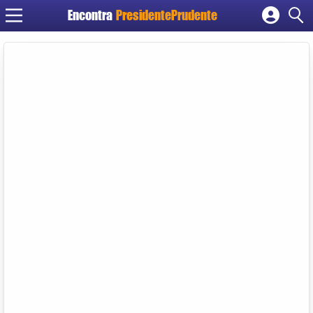
Encontra
PresidentePrudente
Cadastrar empresa
Fazer login
Criar conta