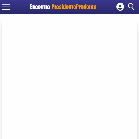
Encontra
PresidentePrudente
Cadastrar empresa
Fazer login
Criar conta