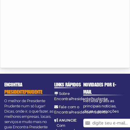
ENCONTRA
LINKS RÁPIDOS
NOVIDADES POR E-
PRESIDENTEPRUDENTE
MAIL
Sobre
EncontraPresidentePrudente
O melhor de Presidente
Receba grátis as
Prudente num só lugar!
principais notícias,
Fale com o
Dicas, onde ir, o que fazer, as
dicas e promoções
EncontraPresidentePrudente
melhores empresas, locais,
ANUNCIE
:
serviços e muito mais no
Com
guia Encontra Presidente