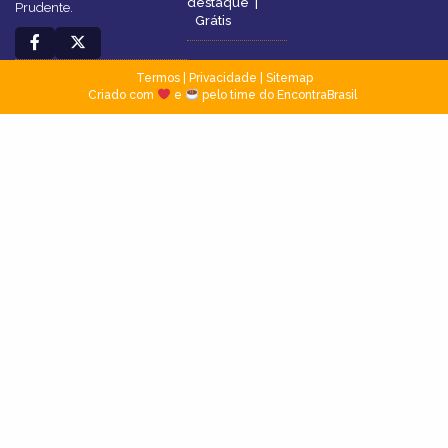
destaque
|
Prudente.
Grátis
Termos
|
Privacidade
|
Sitemap
Criado com
e
pelo time do EncontraBrasil