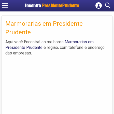
Encontra
PresidentePrudente
Cadastrar empresa
Fazer login
Marmorarias em Presidente
Criar conta
Prudente
Aqui você Encontra! as melhores
Marmorarias em
Presidente Prudente
e região, com telefone e endereço
das empresas.