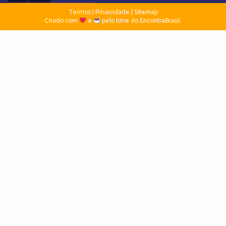
Termos
|
Privacidade
|
Sitemap
Criado com
e
pelo time do EncontraBrasil