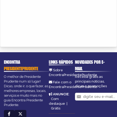
ENCONTRA
LINKS RÁPIDOS
NOVIDADES POR E-
PRESIDENTEPRUDENTE
MAIL
Sobre
EncontraPresidentePrudente
O melhor de Presidente
Receba grátis as
Prudente num só lugar!
principais notícias,
Fale com o
Dicas, onde ir, o que fazer, as
dicas e promoções
EncontraPresidentePrudente
melhores empresas, locais,
ANUNCIE
:
serviços e muito mais no
Com
guia Encontra Presidente
destaque
|
Prudente.
Grátis