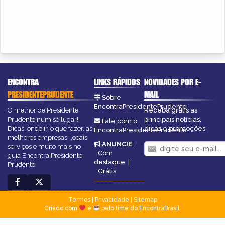
ENCONTRA
LINKS RÁPIDOS
NOVIDADES POR E-
PRESIDENTEPRUDENTE
MAIL
Sobre
EncontraPresidentePrudente
O melhor de Presidente
Receba grátis as
Prudente num só lugar!
principais notícias,
Fale com o
Dicas, onde ir, o que fazer, as
dicas e promoções
EncontraPresidentePrudente
melhores empresas, locais,
ANUNCIE
:
serviços e muito mais no
Com
guia Encontra Presidente
destaque
|
Prudente.
Grátis
Termos
|
Privacidade
|
Sitemap
Criado com
e
pelo time do EncontraBrasil