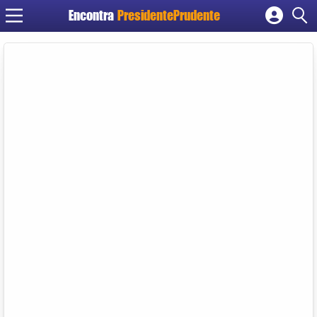
Encontra
PresidentePrudente
Cadastrar empresa
Fazer login
Criar conta